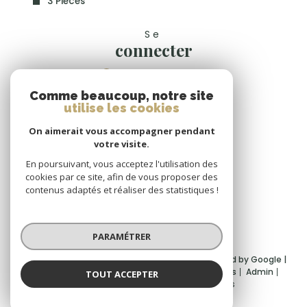
3 Pièces
Se
connecter
espace propriétaire
Comme beaucoup, notre site
Nous
utilise les cookies
suivre
On aimerait vous accompagner pendant
votre visite.
En poursuivant, vous acceptez l'utilisation des
cookies par ce site, afin de vous proposer des
Nous
contenus adaptés et réaliser des statistiques !
adhérons
PARAMÉTRER
© 2026 | Tous droits réservés | Traduction powered by Google |
Nos honoraires
Plan du site
Mentions légales
Admin
TOUT ACCEPTER
Partenaires
Politique RGPD
Cookies