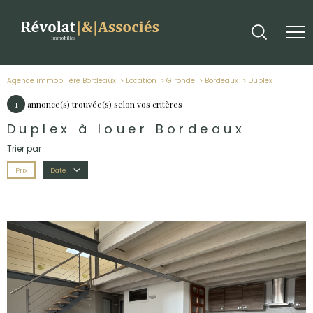
Agence immobilière Bordeaux
Location
Gironde
Bordeaux
duplex
1
annonce(s) trouvée(s) selon vos critères
Duplex à louer Bordeaux
Trier par
Prix
Date
voir le