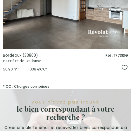
bien
Bordeaux (33800)
Réf : 1773R1G
Barrière de Toulouse
Sél
56,90 m²
-
1 038 €
CC*
* CC : Charges comprises
Vous n'avez pas trouvé
le bien correspondant à votre
recherche ?
Créer une alerte email et recevez les biens correspondants à