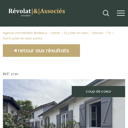
Agence immobilière Bordeaux
Vente
St julien en born
Maison
T4
saint julien en born contis
retour aux résultats
Réf : 1730
coup de coeur