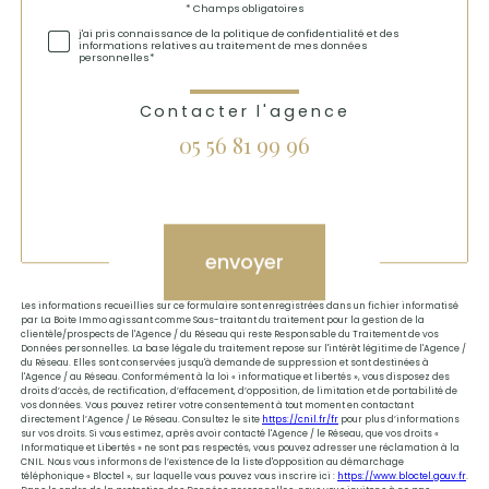
Validation
* Champs obligatoires
j'ai pris connaissance de la politique de confidentialité et des
informations relatives au traitement de mes données
personnelles*
Contacter l'agence
05 56 81 99 96
Validation
envoyer
Les informations recueillies sur ce formulaire sont enregistrées dans un fichier informatisé
par La Boite Immo agissant comme Sous-traitant du traitement pour la gestion de la
clientèle/prospects de l'Agence / du Réseau qui reste Responsable du Traitement de vos
Données personnelles. La base légale du traitement repose sur l'intérêt légitime de l'Agence /
du Réseau. Elles sont conservées jusqu'à demande de suppression et sont destinées à
l'Agence / au Réseau. Conformément à la loi « informatique et libertés », vous disposez des
droits d’accès, de rectification, d’effacement, d’opposition, de limitation et de portabilité de
vos données. Vous pouvez retirer votre consentement à tout moment en contactant
directement l’Agence / Le Réseau. Consultez le site
https://cnil.fr/fr
pour plus d’informations
sur vos droits. Si vous estimez, après avoir contacté l'Agence / le Réseau, que vos droits «
Informatique et Libertés » ne sont pas respectés, vous pouvez adresser une réclamation à la
CNIL. Nous vous informons de l’existence de la liste d'opposition au démarchage
téléphonique « Bloctel », sur laquelle vous pouvez vous inscrire ici :
https://www.bloctel.gouv.fr
.