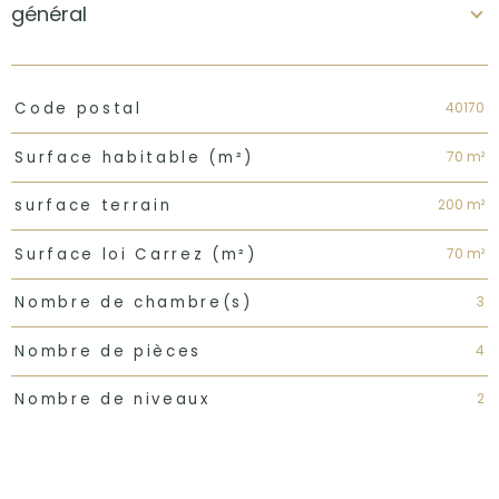
général
TRAD_PAMPERO_Caracteristique
Valeurs
40170
Code postal
70 m²
Surface habitable (m²)
200 m²
surface terrain
70 m²
Surface loi Carrez (m²)
3
Nombre de chambre(s)
4
Nombre de pièces
2
Nombre de niveaux