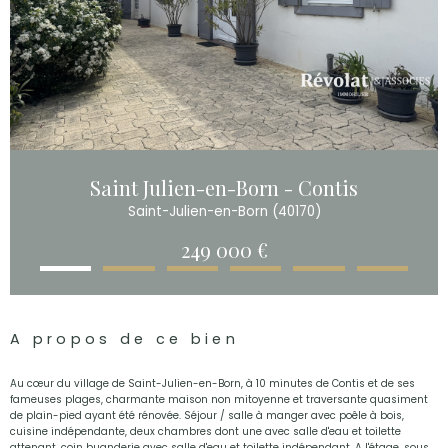
Saint Julien-en-Born - Contis
Saint-Julien-en-Born (40170)
249 000 €
A propos de ce bien
Au cœur du village de Saint-Julien-en-Born, à 10 minutes de Contis et de ses
fameuses plages, charmante maison non mitoyenne et traversante quasiment
de plain-pied ayant été rénovée. Séjour / salle à manger avec poêle à bois,
cuisine indépendante, deux chambres dont une avec salle d'eau et toilette
attenant, coin buanderie avec salle d'eau et toilette indépendant. A l'étage, sous