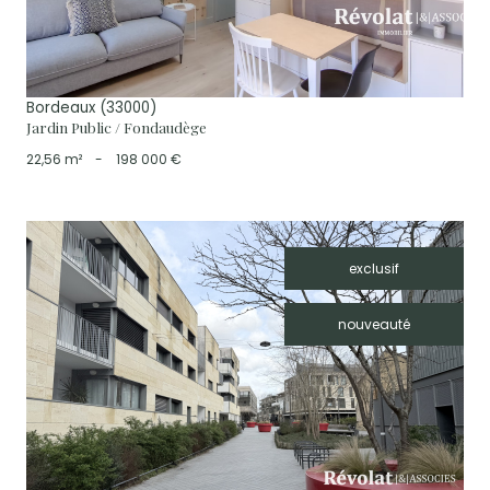
Bordeaux (33000)
Jardin Public / Fondaudège
22,56 m²
-
198 000 €
exclusif
nouveauté
voir le bien