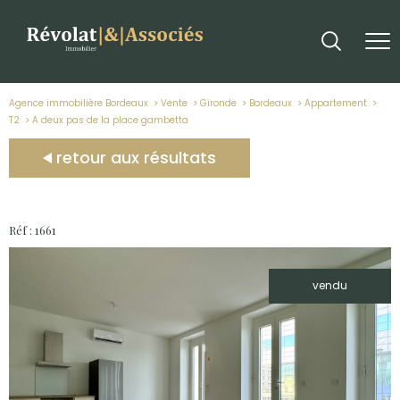
Agence immobilière Bordeaux
Vente
Gironde
Bordeaux
Appartement
T2
a deux pas de la place gambetta
retour aux résultats
Réf : 1661
vendu