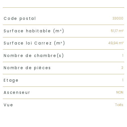
TRAD_PAMPERO_Caracteristique
Valeurs
33000
Code postal
51,17 m²
Surface habitable (m²)
49,94 m²
Surface loi Carrez (m²)
1
Nombre de chambre(s)
2
Nombre de pièces
1
Etage
NON
Ascenseur
Toits
Vue