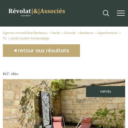
Agence immobilière Bordeaux
Vente
Gironde
Bordeaux
Appartement
T2
jardin public fondaudege
retour aux résultats
Réf : 1850
vendu