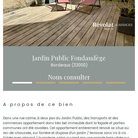
Jardin Public Fondaudège
Bordeaux (33000)
Nous consulter
A propos de ce bien
Dans une rue calme, à deux pas du Jardin Public, des transports et des
commerces appartement dans très bel immeuble dont la façade et parties
communes ont été ravalées. Cet appartement entièrement rénové se situe au
rez-de-chaussée, sur l'arrière et dispose d'un jardin / terrasse sans vis à vis.
Entrée avec placard / buanderie, salon ouvrant par une grande baie vitrée sur