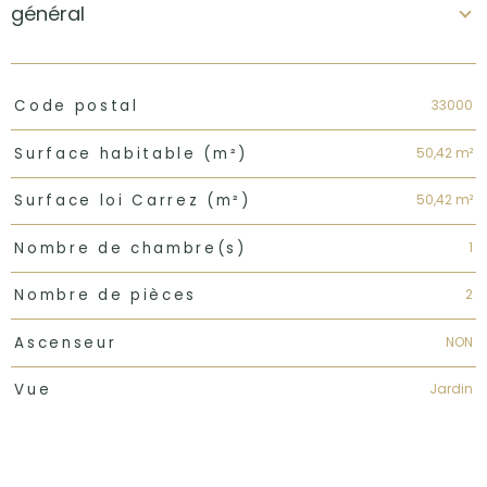
général
TRAD_PAMPERO_Caracteristique
Valeurs
33000
Code postal
50,42 m²
Surface habitable (m²)
50,42 m²
Surface loi Carrez (m²)
1
Nombre de chambre(s)
2
Nombre de pièces
NON
Ascenseur
Jardin
Vue