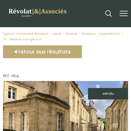
Agence immobilière Bordeaux
Vente
Gironde
Bordeaux
Appartement
T4
bordure triangle d or
retour aux résultats
Réf : 1824
vendu