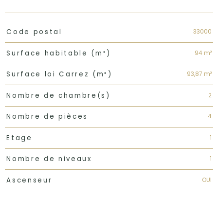
TRAD_PAMPERO_Caracteristique
Valeurs
33000
Code postal
94 m²
Surface habitable (m²)
93,87 m²
Surface loi Carrez (m²)
2
Nombre de chambre(s)
4
Nombre de pièces
1
Etage
1
Nombre de niveaux
OUI
Ascenseur