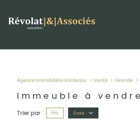
Agence immobilière Bordeaux
Vente
Gironde
Immeuble à vendr
Trier par
Prix
Date