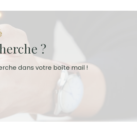
é
cherche ?
erche dans votre boîte mail !