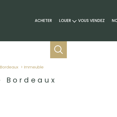
ACHETER
LOUER
VOUS VENDEZ
NO
location professionnel
Bordeaux
immeuble
e Bordeaux