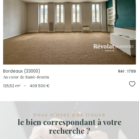
voir le
bien
Bordeaux (33000)
Réf : 1799
Au cœur de Saint-Seurin
Sél
125,52 m²
-
409 500 €
Vous n'avez pas trouvé
le bien correspondant à votre
recherche ?