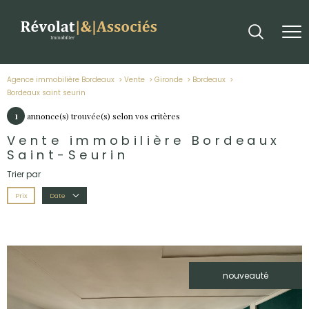
Agence immobilière Bordeaux
Vente
Gironde
Bordeaux
bordeaux saint seurin
1
annonce(s) trouvée(s) selon vos critères
Vente immobilière Bordeaux
Saint-Seurin
Trier par
Prix
Date
nouveauté