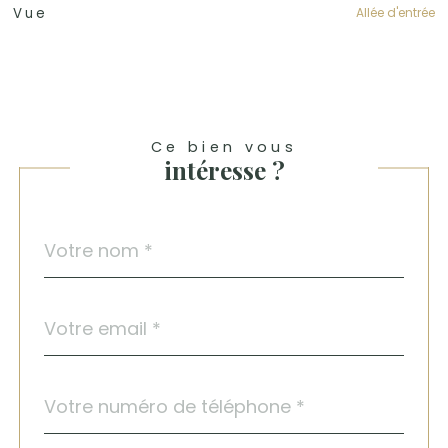
Allée d'entrée
Vue
Ce bien vous
intéresse ?
Nom
Fieldset
*
par
défaut
email
*
Téléphone
*