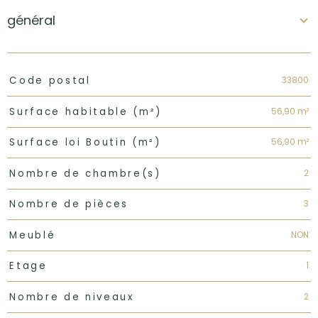
général
TRAD_PAMPERO_Caracteristique
Valeurs
33800
Code postal
56,90 m²
Surface habitable (m²)
56,90 m²
Surface loi Boutin (m²)
2
Nombre de chambre(s)
3
Nombre de pièces
NON
Meublé
1
Etage
2
Nombre de niveaux