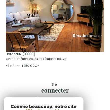
voir le bien
Bordeaux (33000)
Grand Théâtre cours du Chapeau Rouge
43 m²
-
1 250 €
CC*
Se
connecter
espace propriétaire
Comme beaucoup, notre site