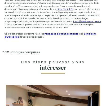
droits d’accès, de rectification, d’effacement, d’opposition, de limitation et de portabilité de
vos données. Vous pouvez retirer votre consentement à tout moment en contactant
directement l’Agence / Le Réseau. Consultez le site
https://cnil.fr/fr
pour plus d’informations
sur vos droits. Si vous estimez, après avoir contacté l'Agence / le Réseau, que vos droits «
Informatique et Libertés » ne sont pas respectés, vous pouvez adresser une réclamation à la
CNIL. Nous vous informons de l’existence de la liste d'opposition au démarchage
téléphonique « Bloctel », sur laquelle vous pouvez vous inscrire ici :
https://www.bloctel.gouv.fr
.
Dans le cadre de la protection des Données personnelles, nous vous invitons à ne pas
inscrire de Données sensibles dans le champ de saisie libre.
Ce site est protégé par reCAPTCHA, les
Politiques de Confidentialité
et es
Conditions
d'utilisation
de Google s'appliquent.
* CC : Charges comprises
Ces biens peuvent vous
intéresser