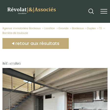
Agence immobilière Bordeaux
Location
Gironde
Bordeaux
Duplex
T3
barriere de toulouse
retour aux résultats
Réf : 1773R1G