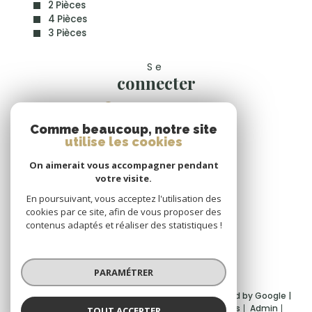
2 Pièces
4 Pièces
3 Pièces
Se
connecter
espace propriétaire
Comme beaucoup, notre site
Nous
utilise les cookies
suivre
On aimerait vous accompagner pendant
votre visite.
En poursuivant, vous acceptez l'utilisation des
cookies par ce site, afin de vous proposer des
Nous
contenus adaptés et réaliser des statistiques !
adhérons
PARAMÉTRER
© 2026 | Tous droits réservés | Traduction powered by Google |
Nos honoraires
Plan du site
Mentions légales
Admin
TOUT ACCEPTER